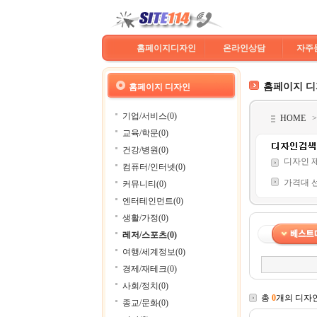
홈페이지디자인
온라인상담
자주
홈페이지 
홈페이지 디자인
기업/서비스(0)
HOME
교육/학문(0)
건강/병원(0)
디자인 
컴퓨터/인터넷(0)
가격대 
커뮤니티(0)
엔터테인먼트(0)
생활/가정(0)
레저/스포츠(0)
여행/세계정보(0)
경제/재테크(0)
사회/정치(0)
총
0
개의 디자
종교/문화(0)